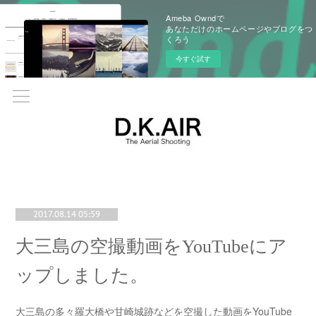
Ameba Owndで
あなただけのホームページやブログをつ
くろう
今すぐ試す
2017.08.14 05:59
大三島の空撮動画をYouTubeにア
ップしました。
大三島の多々羅大橋や甘崎城跡などを空撮した動画をYouTube