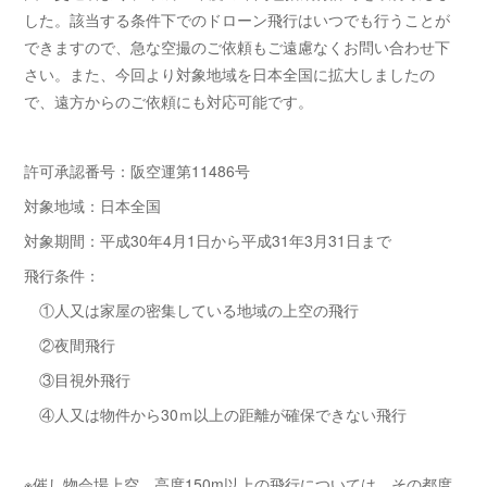
した。該当する条件下でのドローン飛行はいつでも行うことが
できますので、急な空撮のご依頼もご遠慮なくお問い合わせ下
さい。また、今回より対象地域を日本全国に拡大しましたの
で、遠方からのご依頼にも対応可能です。
許可承認番号：阪空運第11486号
対象地域：日本全国
対象期間：平成30年4月1日から平成31年3月31日まで
飛行条件：
①人又は家屋の密集している地域の上空の飛行
②夜間飛行
③目視外飛行
④人又は物件から30ｍ以上の距離が確保できない飛行
※催し物会場上空、高度150m以上の飛行については、その都度