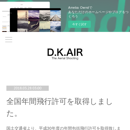
Ameba Owndで
あなただけのホームページやブログをつ
くろう
今すぐ試す
2018.03.28 03:00
全国年間飛行許可を取得しまし
た。
国土交通省より、平成30年度の年間包括飛行許可を取得致しま